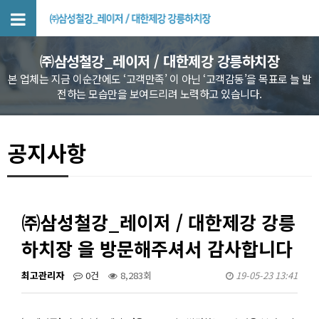
_레이저 / 대…
㈜삼성철강_레이저 / 대한제강 강릉하치장
본 업체는 지금 이순간에도 ‘고객만족’ 이 아닌 ‘고객감동’을 목표로 늘 발
전하는 모습만을 보여드리려 노력하고 있습니다.
공지사항
㈜삼성철강_레이저 / 대한제강 강릉
하치장 을 방문해주셔서 감사합니다
최고관리자
0건
8,283회
19-05-23 13:41